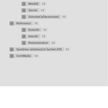
Montáž
CZ
Servis
CZ
Stavební připravenost
CZ
Reference
CZ
Exteriér
CZ
Interiér
CZ
Rekonstrukce
CZ
Systémy výtahových šachet ATA
CZ
Certifikáty
CZ