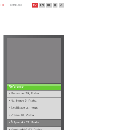
NEK
KONTAKT
CZ
EN
DE
IT
PL
Reference
• Mánesova 79, Praha
• Na Struze 5, Praha
• Šafáříkova 3, Praha
• Polská 18, Praha
• Štěpánská 27, Praha
• Vinohradská 63, Praha