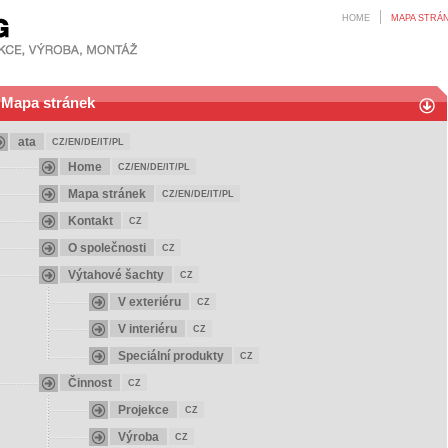
HOME
MAPA STRÁ
Mapa stránek
ata
CZ/EN/DE/IT/PL
Home
CZ/EN/DE/IT/PL
Mapa stránek
CZ/EN/DE/IT/PL
Kontakt
CZ
O společnosti
CZ
Výtahové šachty
CZ
V exteriéru
CZ
V interiéru
CZ
Speciální produkty
CZ
Činnost
CZ
Projekce
CZ
Výroba
CZ