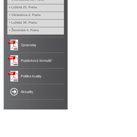
• Lužická 25, Praha
• Václavkova 4, Praha
• Lužiská 36, Praha
• Žitomírská 4, Praha
Zpravodaj
Poptávkový formulář
Politika kvality
Aktuality