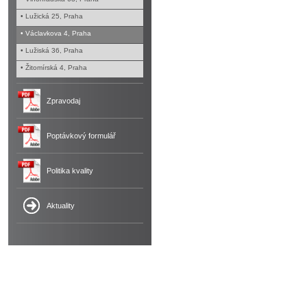
• Lužická 25, Praha
• Václavkova 4, Praha
• Lužiská 36, Praha
• Žitomírská 4, Praha
Zpravodaj
Poptávkový formulář
Politika kvality
Aktuality