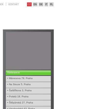
NEK
KONTAKT
CZ
EN
DE
IT
PL
Reference
• Mánesova 79, Praha
• Na Struze 5, Praha
• Šafáříkova 3, Praha
• Polská 18, Praha
• Štěpánská 27, Praha
• Vinohradská 63, Praha