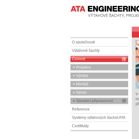
O společnosti
Výtahové šachty
Činnost
Projekce
Výroba
Montáž
Servis
V
re
Stavební připravenost
př
Reference
Systémy výtahových šachet ATA
Certifikáty