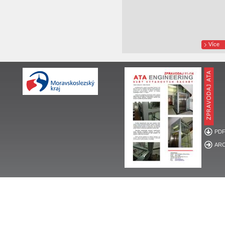
Více
PD
ARC