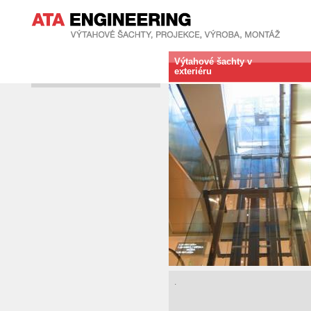
Výtahové šachty v
exteriéru
.